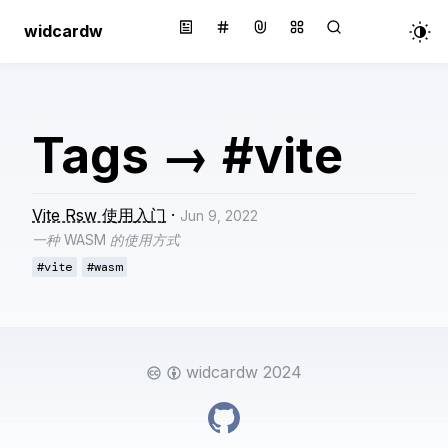
widcardw
Tags
→
#vite
Vite Rsw 使用入门
·
Jun 9, 2022
一种 WASM 的使用方式
#vite
#wasm
widcardw 2024