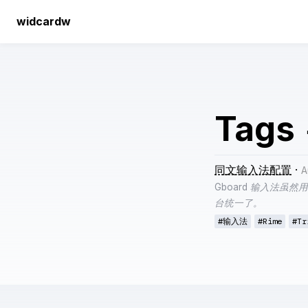
widcardw
Tags
同文输入法配置
·
A
Gboard 输入法
台统一了。
#输入法
#Rime
#Tr