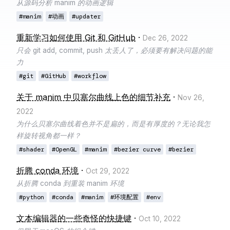
从源码分析 manim 的动画逻辑
#manim
#动画
#updater
重新学习如何使用 Git 和 GitHub
·
Dec 26, 2022
只会 git add, commit, push 太丢人了，必须要有解决问题的能
力
#git
#GitHub
#workflow
关于 manim 中贝塞尔曲线上色的细节补充
·
Nov 26,
2022
为什么贝塞尔曲线着色并不是扁的，而是有厚度的？无论我怎
样旋转视角都一样？
#shader
#OpenGL
#manim
#bezier curve
#bezier
折腾 conda 环境
·
Oct 29, 2022
从折腾 conda 到重装 manim 环境
#python
#conda
#manim
#环境配置
#env
文本编辑器的一些奇怪的快捷键
·
Oct 10, 2022